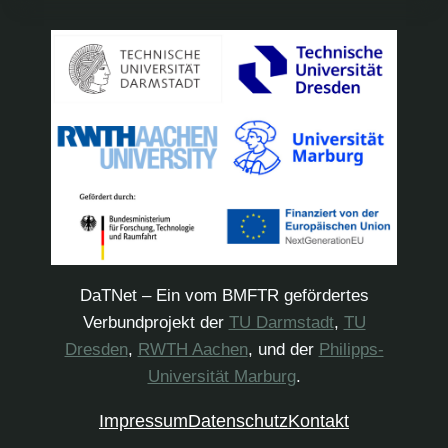
DaTNet – Ein vom BMFTR gefördertes
Verbundprojekt der
TU Darmstadt
,
TU
Dresden
,
RWTH Aachen
, und der
Philipps-
Universität Marburg
.
Impressum
Datenschutz
Kontakt