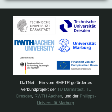
DaTNet – Ein vom BMFTR gefördertes
Verbundprojekt der
TU Darmstadt
,
TU
Dresden
,
RWTH Aachen
, und der
Philipps-
Universität Marburg
.