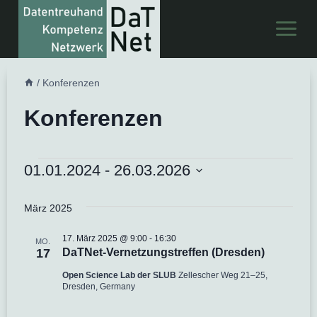
Zum
Inhalt
springen
/
Konferenzen
Konferenzen
01.01.2024
 - 
26.03.2026
Veranstaltungen
Datum
März 2025
wählen.
17. März 2025 @ 9:00
-
16:30
MO.
17
DaTNet-Vernetzungstreffen (Dresden)
Open Science Lab der SLUB
Zellescher Weg 21–25,
Dresden, Germany