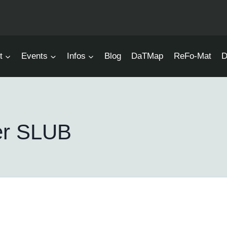
t
Events
Infos
Blog
DaTMap
ReFo-Mat
D
er SLUB