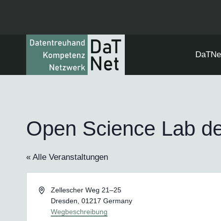
Zum
Inhalt
springen
DaTNe
Open Science Lab d
« Alle Veranstaltungen
Adresse
Zellescher Weg 21–25
Dresden
,
01217
Germany
Wegbeschreibung