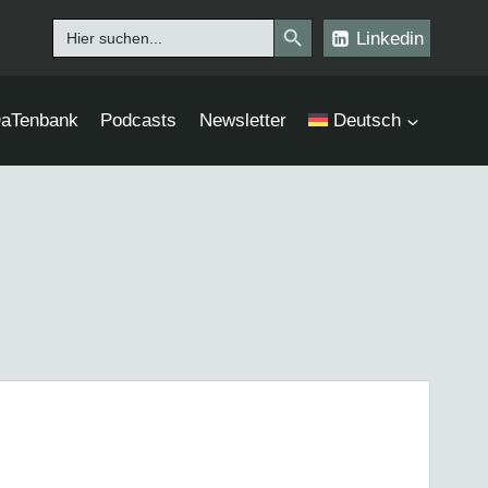
Search Button
Search
Linkedin
for:
aTenbank
Podcasts
Newsletter
Deutsch