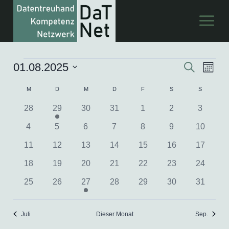
Zum
Inhalt
springen
01.08.2025
Veranstaltungen
Suche
Ver
Verans
Monat
Datum
Ans
Suche
Kalender
M
MONTAG
D
DIENSTAG
M
MITTWOCH
D
DONNERSTAG
F
FREITAG
S
SAMSTAG
S
SONNTA
wählen.
Nav
0
1
0
0
0
0
0
28
29
30
31
1
2
3
und
von
Veranstaltungen
Veranstaltung
Veranstaltungen
Veranstaltungen
Veranstaltungen
Veranstaltungen
Veransta
0
0
0
0
0
0
0
4
5
6
7
8
9
10
Ansich
Veranstaltungen
Veranstaltungen
Veranstaltungen
Veranstaltungen
Veranstaltungen
Veranstaltungen
Veranstaltungen
Veransta
0
0
0
0
0
0
0
11
12
13
14
15
16
17
Naviga
Veranstaltungen
Veranstaltungen
Veranstaltungen
Veranstaltungen
Veranstaltungen
Veranstaltungen
Veransta
0
0
0
0
0
0
0
18
19
20
21
22
23
24
Veranstaltungen
Veranstaltungen
Veranstaltungen
Veranstaltungen
Veranstaltungen
Veranstaltungen
Veransta
0
0
1
0
0
0
0
25
26
27
28
29
30
31
Veranstaltungen
Veranstaltungen
Veranstaltung
Veranstaltungen
Veranstaltungen
Veranstaltungen
Veransta
Juli
Dieser Monat
Sep.