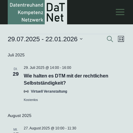
Zum
Inhalt
springen
29.07.2025
 - 
22.01.2026
Veranstaltungen
Suche
Ver
Verans
Liste
Datum
Ans
Suche
Juli 2025
wählen.
Nav
und
29. Juli 2025 @ 14:00
-
16:00
DI.
29
Wie halten es DTM mit der rechtlichen
Ansich
Selbstständigkeit?
Naviga
Virtuell Veranstaltung
Kostenlos
August 2025
27. August 2025 @ 10:00
-
11:30
MI.