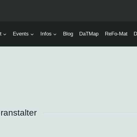
t
Events
Infos
Blog
DaTMap
ReFo-Mat
D
ranstalter