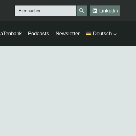
Search Button
Search
Linkedin
for:
aTenbank
Podcasts
Newsletter
Deutsch