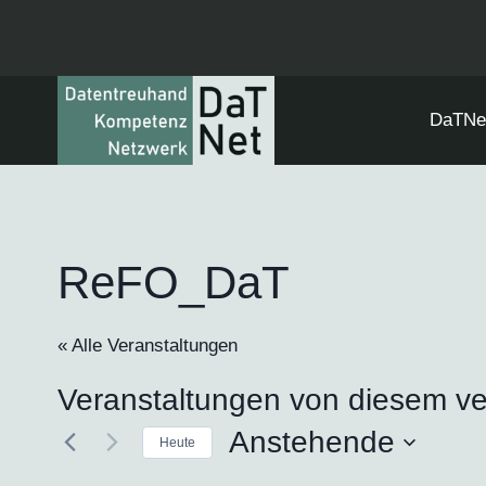
Zum
Inhalt
springen
DaTNe
ReFO_DaT
« Alle Veranstaltungen
Veranstaltungen von diesem ve
Anstehende
Heute
Datum