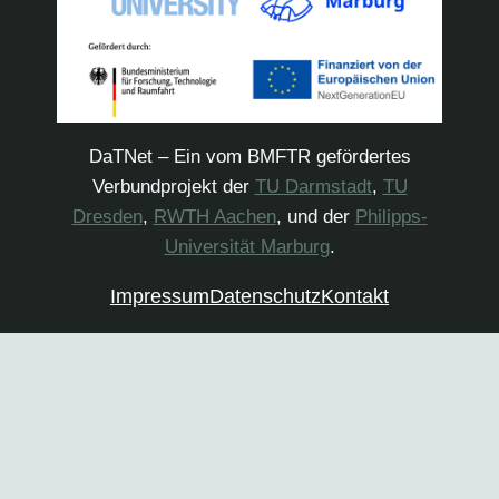
DaTNet – Ein vom BMFTR gefördertes
Verbundprojekt der
TU Darmstadt
,
TU
Dresden
,
RWTH Aachen
, und der
Philipps-
Universität Marburg
.
Impressum
Datenschutz
Kontakt