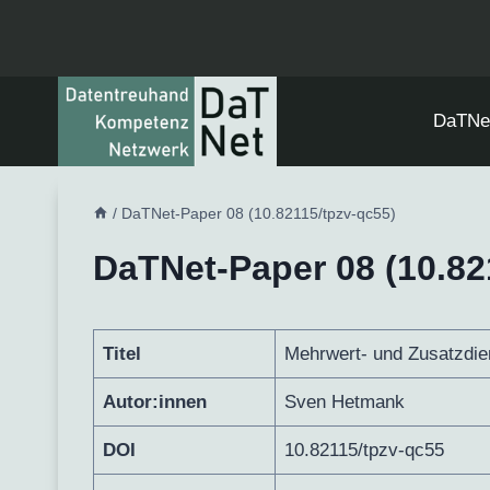
Zum
Inhalt
springen
DaTNe
/
DaTNet-Paper 08 (10.82115/tpzv-qc55)
DaTNet-Paper 08 (10.82
Titel
Mehrwert- und Zusatzdi
Autor:innen
Sven Hetmank
DOI
10.82115/tpzv-qc55