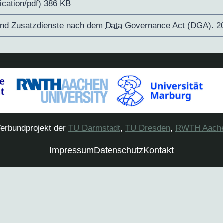
ication/pdf) 386 KB
und Zusatzdienste nach dem
Data
Governance Act (DGA). 20
erbundprojekt der
TU Darmstadt
,
TU Dresden
,
RWTH Aach
Impressum
Datenschutz
Kontakt