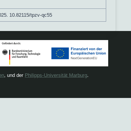
25. 10.82115/tpzv-qc55
en
, und der
Philipps-Universität Marburg
.