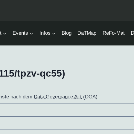
t
Events
Infos
Blog
DaTMap
ReFo-Mat
D
115/tpzv-qc55)
enste nach dem
Data Governance Act
(DGA)