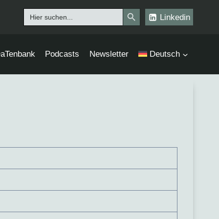
Search Button
Search
Linkedin
for:
aTenbank
Podcasts
Newsletter
Deutsch