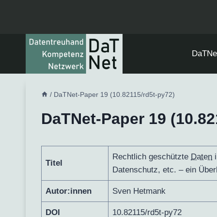
Zum
Inhalt
springen
DaTNe
/
DaTNet-Paper 19 (10.82115/rd5t-py72)
DaTNet-Paper 19 (10.82
Rechtlich geschützte
Daten
Titel
Datenschutz, etc. – ein Über
Autor:innen
Sven Hetmank
DOI
10.82115/rd5t-py72