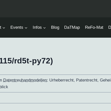
t
Events
Infos
Blog
DaTMap
ReFo-Mat
D
115/rd5t-py72)
in
Datentreuhandmodellen
: Urheberrecht, Patentrecht, Gehei
blick