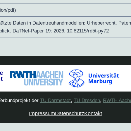
ion/pdf)
ützte Daten in Datentreuhandmodellen: Urheberrecht, Patent
rblick. DaTNet-Paper 19: 2026. 10.82115/rd5t-py72
erbundprojekt der
TU Darmstadt
,
TU Dresden
,
RWTH Aach
Impressum
Datenschutz
Kontakt