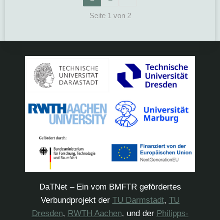
Seite 1 von 2
DaTNet – Ein vom BMFTR gefördertes
Verbundprojekt der
TU Darmstadt
,
TU
Dresden
,
RWTH Aachen
, und der
Philipps-