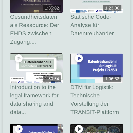
1:35:02
1:23:06
Gesundheitsdaten
Statische Code-
als Ressource: Der
Analyse für
EHDS zwischen
Datentreuhänder
Zugang,...
1:30:54
1:06:33
Introduction to the
DTM für Logistik:
legal framework for
Technische
data sharing and
Vorstellung der
data...
TRANSIT-Plattform