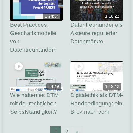
1:24:54
1:18:22
Best Practices:
Datentreuhänder als
Geschäftsmodelle
Akteure regulierter
von
Datenmärkte
Datentreuhändern
54:49
1:19:42
Wie halten es DTM
Digitalethik als DTM-
mit der rechtlichen
Randbedingung: ein
Selbstständigkeit?
Blick nach vorn
1
2
»