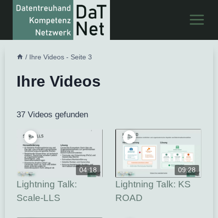
Zum
Inhalt
springen
/
Ihre Videos
- Seite 3
Ihre Videos
37 Videos gefunden
04:18
09:28
Lightning Talk:
Lightning Talk: KS
Scale-LLS
ROAD