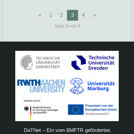
«
1
2
3
4
»
Seite 3 von 4
DaTNet – Ein vom BMFTR gefördertes