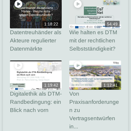
1:18:22
54:49
Datentreuhänder als
Wie halten es DTM
Akteure regulierter
mit der rechtlichen
Datenmärkte
Selbstständigkeit?
1:19:42
1:12:41
Digitalethik als DTM-
Von
Randbedingung: ein
Praxisanforderunge
Blick nach vorn
n zu
Vertragsentwürfen
in...