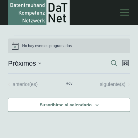
Saltar
al
Contenido
Eventos
No hay eventos programados.
Aviso
Próximos
Buscar
Nav
Navega
Lista
Selecciona
de
de
la
Eventos
Hoy
Eventos
anterior(es)
siguiente(s)
vist
fecha.
búsqu
de
y
Suscribirse al calendario
Eve
vistas
de