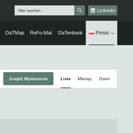
Search Button
Search
Linkedin
for:
DaTMap
ReFo-Mat
DaTenbank
Polski
Wydarzenie
Znajdź Wydarzenia
Lista
Miesiąc
Dzień
Widoki
nawigacja