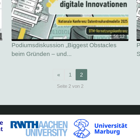
56:12
Podiumsdiskussion „Biggest Obstacles
P
beim Gründen – und...
S
«
1
2
Seite 2 von 2