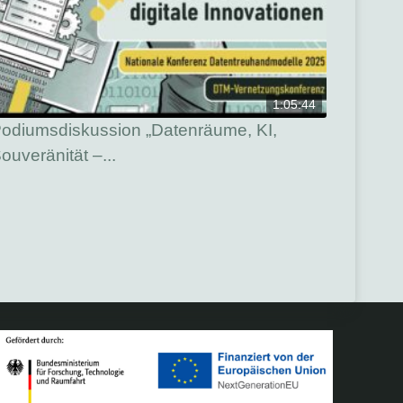
1:05:44
odiumsdiskussion „Datenräume, KI,
ouveränität –...