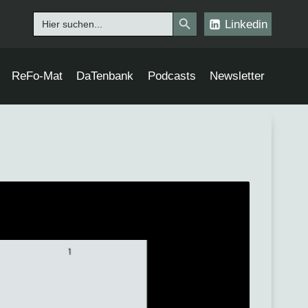
Search Button
Search
Linkedin
for:
ReFo-Mat
DaTenbank
Podcasts
Newsletter