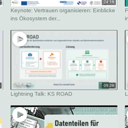
24:18
Keynote: Vertrauen organisieren: Einblicke
F
ins Ökosystem der...
i
09:28
Lightning Talk: KS ROAD
L