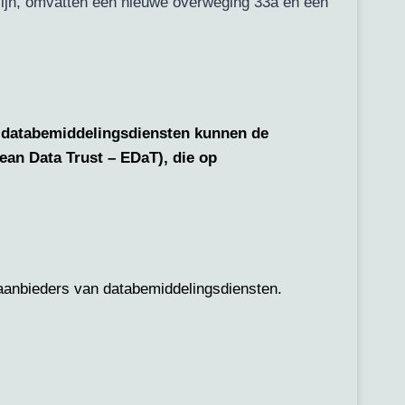
zijn, omvatten een nieuwe overweging 33a en een
 databemiddelingsdiensten kunnen de
ean Data Trust – EDaT), die op
 aanbieders van databemiddelingsdiensten.