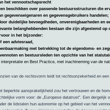
van het vennootschapsrecht
en beschikken over passende bestuursstructuren die er
an gegevenseigenaren en gegevensgebruikers handelen;
oor duidelijke bevoegdheden, onverenigbaarheden en een
levante belanghebbenden bestaan die zijn afgestemd op d
ervoor in het bijzonder:
of een adviesraad,
openbaarmaking met betrekking tot de eigendoms- en ze
e vennoten en bestuursleden ten opzichte van het statutai
e interpretatie en Best Practice, met inachtneming van de na
zien van de rechtsvorm leidt tot rechtsonzekerheid en een 
et beperkte aansprakelijkheid zou het vertrouwen en de hom
htelijke vorm voor: de „Europese datatrust”. Een dergelij
er de lidstaten hun autonomie op het gebied van het venno