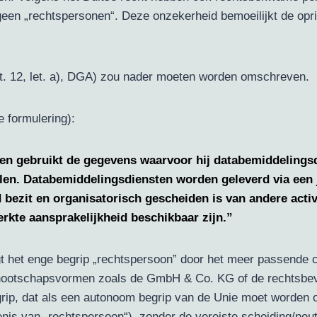
en „rechtspersonen“. Deze onzekerheid bemoeilijkt de opri
rt. 12, let. a), DGA) zou nader moeten worden omschreven.
e formulering):
n gebruikt de gegevens waarvoor hij databemiddelingsdi
len. Databemiddelingsdiensten worden geleverd via een j
bezit en organisatorisch gescheiden is van andere activi
rkte aansprakelijkheid beschikbaar zijn.”
gt het enge begrip „rechtspersoon” door het meer passende 
nootschapsvormen zoals de GmbH & Co. KG of de rechtsbevo
grip, dat als een autonoom begrip van de Unie moet worden 
s van „rechtspersoon“), zonder de vereiste scheiding/neutral