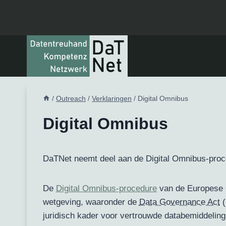
Doorgaan
naar
inhoud
/
Outreach
/
Verklaringen
/
Digital Omnibus
Digital Omnibus
DaTNet neemt deel aan de Digital Omnibus-pro
De
Digital Omnibus-procedure
van de Europese C
wetgeving, waaronder de
Data Governance Act
(
juridisch kader voor vertrouwde databemiddelin