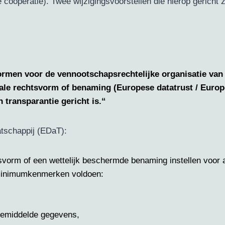
oöperatie). Twee wijzigingsvoorstellen die hierop gericht 
men voor de vennootschapsrechtelijke organisatie van
nale rechtsvorm of benaming (Europese datatrust / Europ
n transparantie gericht is.“
tschappij (EDaT):
tsvorm of een wettelijk beschermde benaming instellen voor
minimumkenmerken voldoen:
 bemiddelde gegevens,