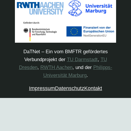
DaTNet – Ein vom BMFTR gefördertes
Verbundprojekt der
TU Darmstadt
,
TU
Dresden
,
RWTH Aachen
, und der
Philipps-
Universität Marburg
.
Impressum
Datenschutz
Kontakt