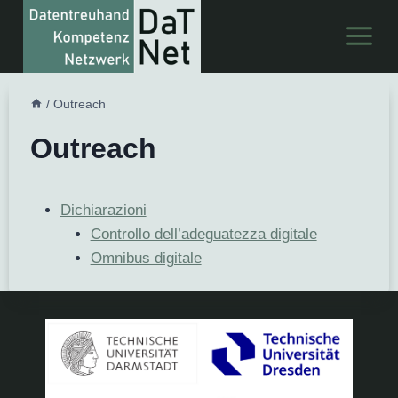
Salta
al
contenuto
/
Outreach
Outreach
Dichiarazioni
Controllo dell’adeguatezza digitale
Omnibus digitale