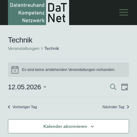
Zum
Inhalt
springen
Technik
Veranstaltungen
Technik
Veranstaltungen
Es sind keine anstehenden Veranstaltungen vorhanden.
Hinweis
für
12.05.2026
Suche
Ver
Verans
12.
Tag
Datum
Ans
Suche
Mai
wählen.
Vorheriger Tag
Nächster Tag
Nav
und
2026
Ansich
Kalender abonnieren